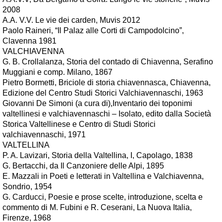
2008
A.A. V.V. Le vie dei carden, Muvis 2012
Paolo Raineri, “Il Palaz alle Corti di Campodolcino”,
Clavenna 1981
VALCHIAVENNA
G. B. Crollalanza, Storia del contado di Chiavenna, Serafino
Muggiani e comp. Milano, 1867
Pietro Bormetti, Briciole di storia chiavennasca, Chiavenna,
Edizione del Centro Studi Storici Valchiavennaschi, 1963
Giovanni De Simoni (a cura di),Inventario dei toponimi
valtellinesi e valchiavennaschi – Isolato, edito dalla Società
Storica Valtellinese e Centro di Studi Storici
valchiavennaschi, 1971
VALTELLINA
P. A. Lavizari, Storia della Valtellina, I, Capolago, 1838
G. Bertacchi, da Il Canzoniere delle Alpi, 1895
E. Mazzali in Poeti e letterati in Valtellina e Valchiavenna,
Sondrio, 1954
G. Carducci, Poesie e prose scelte, introduzione, scelta e
commento di M. Fubini e R. Ceserani, La Nuova Italia,
Firenze, 1968