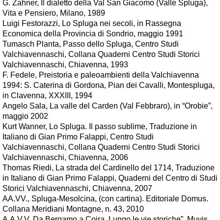
G. Zahner, Il dialetto della Val San Giacomo (Valle Spluga),
Vita e Pensiero, Milano, 1989
Luigi Festorazzi, Lo Spluga nei secoli, in Rassegna
Economica della Provincia di Sondrio, maggio 1991
Tumasch Planta, Passo dello Spluga, Centro Studi
Valchiavennaschi, Collana Quaderni Centro Studi Storici
Valchiavennaschi, Chiavenna, 1993
F. Fedele, Preistoria e paleoambienti della Valchiavenna
1994: S. Caterina di Gordona, Pian dei Cavalli, Montespluga,
in Clavenna, XXXIII, 1994
Angelo Sala, La valle del Carden (Val Febbraro), in “Orobie”,
maggio 2002
Kurt Wanner, Lo Spluga. Il passo sublime, Traduzione in
Italiano di Gian Primo Falappi, Centro Studi
Valchiavennaschi, Collana Quaderni Centro Studi Storici
Valchiavennaschi, Chiavenna, 2006
Thomas Riedi, La strada del Cardinello del 1714, Traduzione
in Italiano di Gian Primo Falappi, Quaderni del Centro di Studi
Storici Valchiavennaschi, Chiavenna, 2007
AA.VV., Spluga-Mesolcina, (con cartina). Editoriale Domus.
Collana Meridiani Montagne, n. 43, 2010
A.A.V.V, Da Bergamo a Coira. Lungo le vie storiche”, Muvis