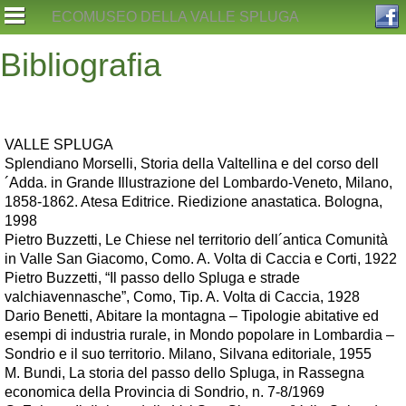
Skip
ECOMUSEO DELLA VALLE SPLUGA
to
content
Bibliografia
VALLE SPLUGA
Splendiano Morselli, Storia della Valtellina e del corso dell
´Adda. in Grande Illustrazione del Lombardo-Veneto, Milano,
1858-1862. Atesa Editrice. Riedizione anastatica. Bologna,
1998
Pietro Buzzetti, Le Chiese nel territorio dell´antica Comunità
in Valle San Giacomo, Como. A. Volta di Caccia e Corti, 1922
Pietro Buzzetti, “Il passo dello Spluga e strade
valchiavennasche”, Como, Tip. A. Volta di Caccia, 1928
Dario Benetti, Abitare la montagna – Tipologie abitative ed
esempi di industria rurale, in Mondo popolare in Lombardia –
Sondrio e il suo territorio. Milano, Silvana editoriale, 1955
M. Bundi, La storia del passo dello Spluga, in Rassegna
economica della Provincia di Sondrio, n. 7-8/1969