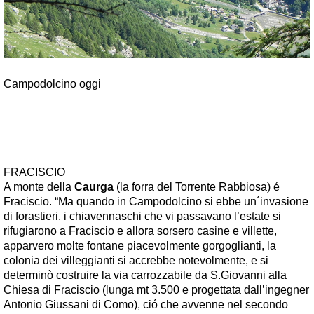
Campodolcino oggi
FRACISCIO
A monte della
Caurga
(la forra del Torrente Rabbiosa) é
Fraciscio. “Ma quando in Campodolcino si ebbe un´invasione
di forastieri, i chiavennaschi che vi passavano l’estate si
rifugiarono a Fraciscio e allora sorsero casine e villette,
apparvero molte fontane piacevolmente gorgoglianti, la
colonia dei villeggianti si accrebbe notevolmente, e si
determinò costruire la via carrozzabile da S.Giovanni alla
Chiesa di Fraciscio (lunga mt 3.500 e progettata dall’ingegner
Antonio Giussani di Como), ció che avvenne nel secondo