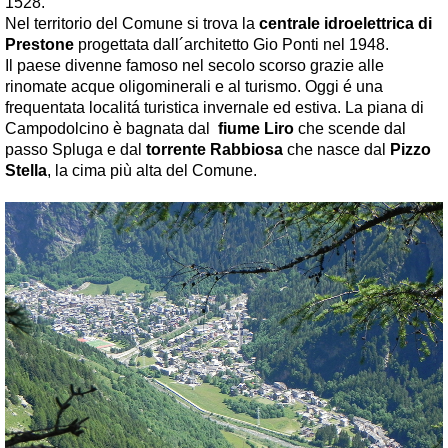
1528.
Nel territorio del Comune si trova la
centrale idroelettrica di
Prestone
progettata dall´architetto Gio Ponti nel 1948.
Il paese divenne famoso nel secolo scorso grazie alle
rinomate acque oligominerali e al turismo. Oggi é una
frequentata localitá turistica invernale ed estiva. La piana di
Campodolcino è bagnata dal
fiume Liro
che scende dal
passo Spluga e dal
torrente Rabbiosa
che nasce dal
Pizzo
Stella
, la cima più alta del Comune.