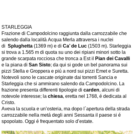
STARLEGGIA
Frazione di Campodolcino raggiunta dalla carrozzabile che
salendo dalla località Acqua Merla attraversa i nuclei
di
Splughetta
(1369 m) e di
Ca’ de Luc
(1503 m). Starleggia
si trova a 1.565 m di quota su uno dei ripiani minori sotto la
grande scarpata rocciosa che tronca a Est il
Pian dei Cavalli
e la piana di
San Sisto
; da qui si gode un bel panorama sui
pizzi Stella e Groppera e piú a nord sui pizzi Emet e Suretta.
Notevoli sono le cascate originate dai torrenti Sancia e
Starleggia che si ammirano salendo da Campodolcino. La
frazione presenta differenti tipologie di
carden
, alcuni di
notevole interesse; la
chiesa
, eretta nel 1768, é dedicata al
Cristo.
Aveva la scuola e un’osteria, ma dopo l´apertura della strada
carrozzabile nella metá degli anni Sessanta il paese si é
spopolato. Oggi é frequentato solo d’estate.