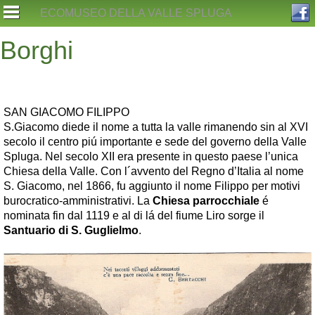
Skip
ECOMUSEO DELLA VALLE SPLUGA
to
content
Borghi
SAN GIACOMO FILIPPO
S.Giacomo diede il nome a tutta la valle rimanendo sin al XVI
secolo il centro piú importante e sede del governo della Valle
Spluga. Nel secolo XII era presente in questo paese l’unica
Chiesa della Valle. Con l´avvento del Regno d’Italia al nome
S. Giacomo, nel 1866, fu aggiunto il nome Filippo per motivi
burocratico-amministrativi. La
Chiesa parrocchiale
é
nominata fin dal 1119 e al di lá del fiume Liro sorge il
Santuario di S. Guglielmo
.