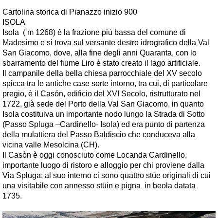
Cartolina storica di Pianazzo inizio 900
ISOLA
Isola ( m 1268) è la frazione più bassa del comune di
Madesimo e si trova sul versante destro idrografico della Val
San Giacomo, dove, alla fine degli anni Quaranta, con lo
sbarramento del fiume Liro è stato creato il lago artificiale.
Il campanile della bella chiesa parrocchiale del XV secolo
spicca tra le antiche case sorte intorno, tra cui, di particolare
pregio, è il
Casón
, edificio del XVI Secolo, ristrutturato nel
1722, già sede del Porto della Val San Giacomo, in quanto
Isola costituiva un importante nodo lungo la Strada di Sotto
(Passo Spluga –Cardinello- Isola) ed era punto di partenza
della mulattiera del Passo Baldiscio che conduceva alla
vicina valle Mesolcina (CH).
Il
Casòn
è oggi conosciuto come Locanda Cardinello,
importante luogo di ristoro e alloggio per chi proviene dalla
Via Spluga; al suo interno ci sono quattro
stüe
originali di cui
una visitabile con annesso
stüin
e
pigna
in beola datata
1735.