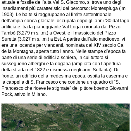
attuale e fossile dell’alta Val S. Giacomo, si trova uno degli
insediamenti più caratteristici del percorso: Montespluga ( m
1908). Le baite si raggruppano al limite settentrionale
dell’ampia conca glaciale, occupata dopo gli anni ’30 dal lago
artificiale, tra la pianeggiante Val Loga coronata dal Pizzo
Tambò (3.279 m s.l.m.) a Ovest, e il massiccio del Pizzo
Suretta (3.027 m s.l.m.) a Est. A partire dall’alto medioevo, vi
era una locanda per viandanti, nominata dal XIV secolo
Ca’
de la Montagna
, aperta tutto l’anno. Nelle stampe d’epoca fa
parte di una serie di edifici a schiera, in cui tuttora si
susseguono alberghi e la dogana (ampliata con l’apertura
della strada del 1822 e dismessa negli anni Settanta). Di
fronte, un edificio della medesima epoca, ospita la caserma e
la cappella di S. Francesco che contiene un quadro di “
S.
Francesco che riceve le stigmate
” del pittore boemo Giovanni
Pock, attivo in Milano.