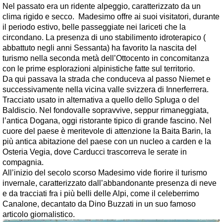
Nel passato era un ridente alpeggio, caratterizzato da un
clima rigido e secco. Madesimo offre ai suoi visitatori, durante
il periodo estivo, belle passeggiate nei lariceti che la
circondano. La presenza di uno stabilimento idroterapico (
abbattuto negli anni Sessanta) ha favorito la nascita del
turismo nella seconda metà dell’Ottocento in concomitanza
con le prime esplorazioni alpinistiche fatte sul territorio.
Da qui passava la strada che conduceva al passo Niemet e
successivamente nella vicina valle svizzera di Innerferrera.
Tracciato usato in alternativa a quello dello Spluga o del
Baldiscio. Nel fondovalle sopravvive, seppur rimaneggiata,
l’antica Dogana, oggi ristorante tipico di grande fascino. Nel
cuore del paese è meritevole di attenzione la Baita
Barin
, la
più antica abitazione del paese con un nucleo a carden e la
Osteria Vegia, dove Carducci trascorreva le serate in
compagnia.
All’inizio del secolo scorso Madesimo vide fiorire il turismo
invernale, caratterizzato dall’abbandonante presenza di neve
e da tracciati fra i più belli delle Alpi, come il celeberrimo
Canalone, decantato da Dino Buzzati in un suo famoso
articolo giornalistico.