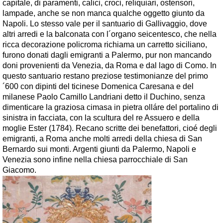
capitale, di paramenti, calici, croci, reliquiari, ostensori,
lampade, anche se non manca qualche oggetto giunto da
Napoli. Lo stesso vale per il santuario di Gallivaggio, dove
altri arredi e la balconata con l´organo seicentesco, che nella
ricca decorazione policroma richiama un carretto siciliano,
furono donati dagli emigranti a Palermo, pur non mancando
doni provenienti da Venezia, da Roma e dal lago di Como. In
questo santuario restano preziose testimonianze del primo
´600 con dipinti del ticinese Domenica Caresana e del
milanese Paolo Camillo Landriani detto il Duchino, senza
dimenticare la graziosa cimasa in pietra olláre del portalino di
sinistra in facciata, con la scultura del re Assuero e della
moglie Ester (1784). Recano scritte dei benefattori, cioé degli
emigranti, a Roma anche molti arredi della chiesa di San
Bernardo sui monti. Argenti giunti da Palermo, Napoli e
Venezia sono infine nella chiesa parrocchiale di San
Giacomo.