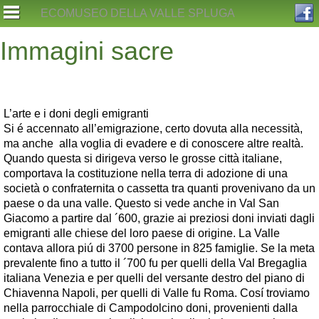
Skip
ECOMUSEO DELLA VALLE SPLUGA
to
content
Immagini sacre
L’arte e i doni degli emigranti
Si é accennato all’emigrazione, certo dovuta alla necessità,
ma anche alla voglia di evadere e di conoscere altre realtà.
Quando questa si dirigeva verso le grosse città italiane,
comportava la costituzione nella terra di adozione di una
società o confraternita o cassetta tra quanti provenivano da un
paese o da una valle. Questo si vede anche in Val San
Giacomo a partire dal ´600, grazie ai preziosi doni inviati dagli
emigranti alle chiese del loro paese di origine. La Valle
contava allora piú di 3700 persone in 825 famiglie. Se la meta
prevalente fino a tutto il ´700 fu per quelli della Val Bregaglia
italiana Venezia e per quelli del versante destro del piano di
Chiavenna Napoli, per quelli di Valle fu Roma. Cosí troviamo
nella parrocchiale di Campodolcino doni, provenienti dalla