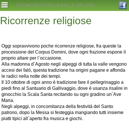
Skip
ECOMUSEO DELLA VALLE SPLUGA
to
content
Ricorrenze religiose
Oggi sopravvivono poche ricorrenze religiose, fra queste la
processione del Corpus Domini, dove ogni frazione espone il
proprio altare per l´occasione.
Alla madonna d´Agosto negli alpeggi di tutta la valle vengono
accesi dei faló, questa tradizione ha origini pagane e affonda
le radici nella notte dei tempi.
Il 10 ottobre di ogni anno é tradizione fare il pellegrinaggio a
piedi fino al Santuario di Gallivaggio, dove é usanza risalire in
ginocchio la Scala Santa recitando su ogni gradino un´Ave
Maria.
Negli alpeggi, in concomitanza della festivitá del Santo
patrono, dopo la Messa si festeggia mangiando tutti insieme
piatti tipici all´aperto fra musica e giochi.